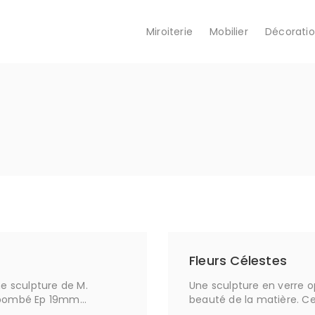
Miroiterie
Mobilier
Décorati
Fleurs Célestes
ne sculpture de M.
Une sculpture en verre o
e bombé Ep 19mm…
beauté de la matière. C