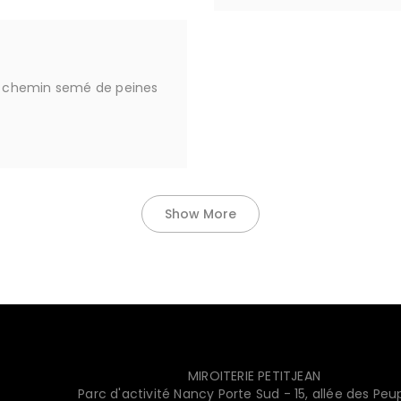
ng chemin semé de peines
Show More
MIROITERIE PETITJEAN
Parc d'activité Nancy Porte Sud - 15, allée des Peup