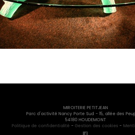
MIROITERIE PETITJEAN
Parc d'activité Nancy Porte Sud - 15, allée des Peup
54180 HOUDEMONT
Politique de confidentialité
-
Gestion des cookies
-
Menti