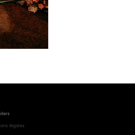
liers
ons légales